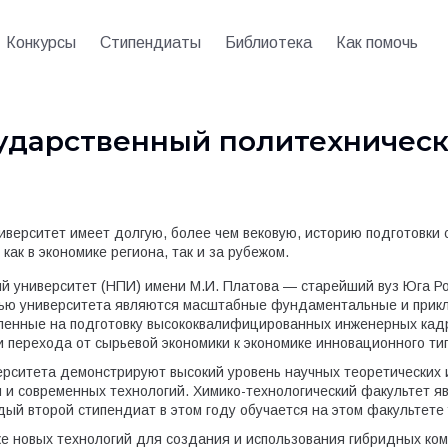
Конкурсы
Стипендиаты
Библиотека
Как помочь
ударственный политехническ
верситет имеет долгую, более чем вековую, историю подготовки 
ак в экономике региона, так и за рубежом.
й университет (НПИ) имени М.И. Платова — старейший вуз Юга Ро
стью университета являются масштабные фундаментальные и при
ленные на подготовку высококвалифицированных инженерных кад
и перехода от сырьевой экономики к экономике инновационного ти
рситета демонстрируют высокий уровень научных теоретических
 и современных технологий. Химико-технологический факультет 
ый второй стипендиат в этом году обучается на этом факультете
е новых технологий для создания и использования гибридных к