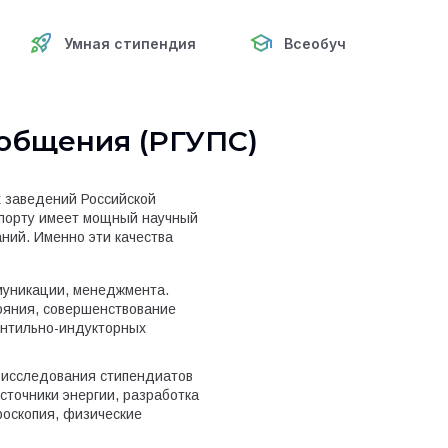
Умная стипендия
Всеобуч
ообщения (РГУПС)
х заведений Российской
спорту имеет мощный научный
ний. Именно эти качества
ммуникации, менеджмента.
ояния, совершенствование
ентильно-индукторных
т исследования стипендиатов
сточники энергии, разработка
роскопия, физические