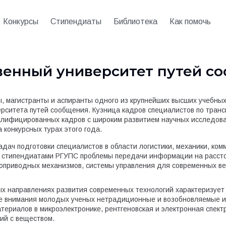
Конкурсы
Стипендиаты
Библиотека
Как помочь
венный университет путей с
ы, магистранты и аспиранты одного из крупнейших высших учебны
рситета путей сообщения. Кузница кадров специалистов по тран
валифицированных кадров с широким развитием научных исследова
конкурсных турах этого года.
дач подготовки специалистов в области логистики, механики, ко
 стипендиатами РГУПС проблемы передачи информации на расст
троприводных механизмов, системы управления для современных в
ых направлениях развития современных технологий характеризуе
ре внимания молодых ученых нетрадиционные и возобновляемые и
териалов в микроэлектронике, рентгеновская и электронная спект
ий с веществом.