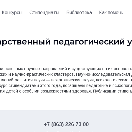
Конкурсы
Стипендиаты
Библиотека
Как помочь
рственный педагогический у
и основных научных направлений и существующих на их основе на
ских и научно-практических кластеров. Научно-исследовательская
лений развития науки — педагогические науки, психологические н
курс стипендиатами этого года, посвящены педагогике и психолог
ания детей с особыми возможностями здоровья. Публикации стипе
тям восприятия искусства, в частности живописи, разработке нов
ней школе.
+7 (863) 226 73 00