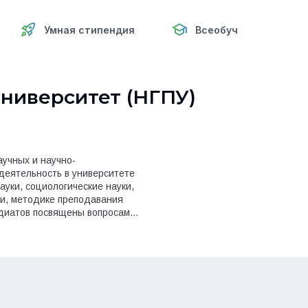
Умная стипендия
Всеобуч
ниверситет (НГПУ)
учных и научно-
 деятельность в университете
ауки, социологические науки,
ии, методике преподавания
ндиатов посвящены вопросам
ых педагогических методик