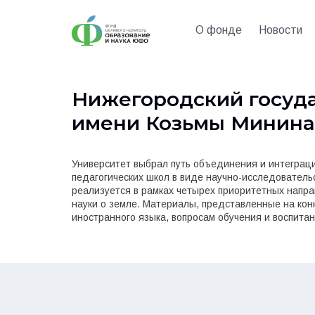
О фонде
Новости
Нижегородский госуда
имени Козьмы Минина
Университет выбрал путь объединения и интеграци
педагогических школ в виде научно-исследователь
реализуется в рамках четырех приоритетных направ
науки о земле. Материалы, представленные на кон
иностранного языка, вопросам обучения и воспит
мотивации школьников младших классов, особеннос
оптимизации обучения иностранному языку в сред