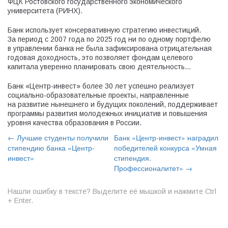
ФЦК Ростовского государственного экономического
университета (РИНХ).
Банк использует консервативную стратегию инвестиций.
За период с 2007 года по 2025 год ни по одному портфелю
в управлении банка не была зафиксирована отрицательная
годовая доходность, это позволяет фондам целевого
капитала уверенно планировать свою деятельность
и финансировать важные непрерывные образовательные
программы.
Банк «Центр-инвест» более 30 лет успешно реализует
социально-образовательные проекты, направленные
на развитие нынешнего и будущих поколений, поддерживает
программы развития молодежных инициатив и повышения
уровня качества образования в России.
← Лучшие студенты получили
Банк «Центр-инвест» наградил
стипендию банка «Центр-
победителей конкурса «Умная
инвест»
стипендия.
Профессионалитет» →
Нашли ошибку в тексте? Выделите её мышкой и нажмите Ctrl
+ Enter.